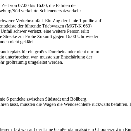
Zeit von 07.00 bis 16.00, die Fahrten der
eburg/Süd verkehrte Schienenersatzverkehr.
werer Verkehrsunfall. Ein Zug der Linie 1 prallte auf
entgleiste der führende Triebwagen (MGT-K 663)
all schwer verletzt, eine weitere Person erlitt
ie Strecke zur Frohe Zukunft gegen 16.00 Uhr wieder
och nicht geklärt.
nckeplatz für ein großes Durcheinander nicht nur im
g unterbrochen war, musste zur Entschärfung der
ehr großräumig umgeleitet werden.
nie 6 pendelte zwischen Südstadt und Böllberg.
fahren lässt, mussten die Wagen die Wendeschleife rückwärts befahren.
iesem Tag war auf der Linie 6 außerplanmäßig ein Chopperzug im Ein