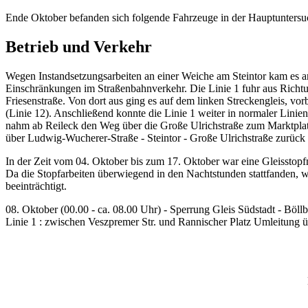
Ende Oktober befanden sich folgende Fahrzeuge in der Hauptuntersu
Betrieb und Verkehr
Wegen Instandsetzungsarbeiten an einer Weiche am Steintor kam es 
Einschränkungen im Straßenbahnverkehr. Die Linie 1 fuhr aus Richt
Friesenstraße. Von dort aus ging es auf dem linken Streckengleis, vorbe
(Linie 12). Anschließend konnte die Linie 1 weiter in normaler Lin
nahm ab Reileck den Weg über die Große Ulrichstraße zum Marktplat
über Ludwig-Wucherer-Straße - Steintor - Große Ulrichstraße zurück
In der Zeit vom 04. Oktober bis zum 17. Oktober war eine Gleissto
Da die Stopfarbeiten überwiegend in den Nachtstunden stattfanden, 
beeinträchtigt.
08. Oktober (00.00 - ca. 08.00 Uhr) - Sperrung Gleis Südstadt - Böll
Linie 1 : zwischen Veszpremer Str. und Rannischer Platz Umleitung ü