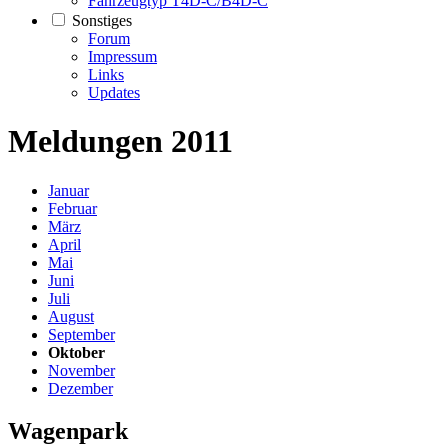
Fahrzeugtyp T4D-C/B4D-C
Sonstiges
Forum
Impressum
Links
Updates
Meldungen 2011
Januar
Februar
März
April
Mai
Juni
Juli
August
September
Oktober
November
Dezember
Wagenpark