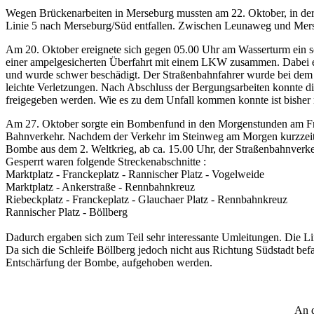
Wegen Brückenarbeiten in Merseburg mussten am 22. Oktober, in der 
Linie 5 nach Merseburg/Süd entfallen. Zwischen Leunaweg und Mers
Am 20. Oktober ereignete sich gegen 05.00 Uhr am Wasserturm ein sch
einer ampelgesicherten Überfahrt mit einem LKW zusammen. Dabei 
und wurde schwer beschädigt. Der Straßenbahnfahrer wurde bei dem Unf
leichte Verletzungen. Nach Abschluss der Bergungsarbeiten konnte d
freigegeben werden. Wie es zu dem Unfall kommen konnte ist bisher n
Am 27. Oktober sorgte ein Bombenfund in den Morgenstunden am Fra
Bahnverkehr. Nachdem der Verkehr im Steinweg am Morgen kurzzeiti
Bombe aus dem 2. Weltkrieg, ab ca. 15.00 Uhr, der Straßenbahnverk
Gesperrt waren folgende Streckenabschnitte :
Marktplatz - Franckeplatz - Rannischer Platz - Vogelweide
Marktplatz - Ankerstraße - Rennbahnkreuz
Riebeckplatz - Franckeplatz - Glauchaer Platz - Rennbahnkreuz
Rannischer Platz - Böllberg
Dadurch ergaben sich zum Teil sehr interessante Umleitungen. Die Li
Da sich die Schleife Böllberg jedoch nicht aus Richtung Südstadt be
Entschärfung der Bombe, aufgehoben werden.
An d