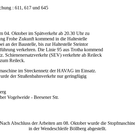
chung : 611, 617 und 645
am 04. Oktober im Spätverkehr ab 20.30 Uhr zu
ung Frohe Zukunft kommend in die Haltestelle
i an der Baustelle, bis zur Haltestelle Steintor
ienführung verkehren. Die Linie 95 aus Trotha kommend
z. Schienenersatzverkehr (SEV) verkehrte ab Reileck
 zum Reileck.
pfmaschine im Streckennetz der HAVAG im Einsatz.
wurde der Straßenbahnverkehr nur geringfügig
berg
ber Vogelweide - Beesener Str.
Nach Abschluss der Arbeiten am 08. Oktober wurde die Stopfmaschin
in der Wendeschleife Böllberg abgestellt.